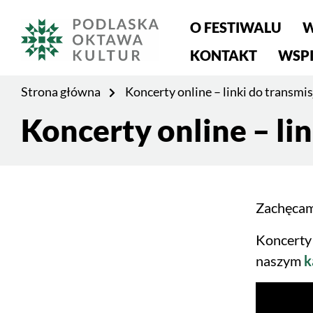
Menu
O FESTIWALU
W
główne
KONTAKT
WSPI
Jesteś
Strona główna
Koncerty online – linki do transmis
na
Koncerty online – lin
stronie:
Treść
Koncerty
strony
online
–
linki
Zachęcam
do
Koncerty 
transmisji
naszym
k