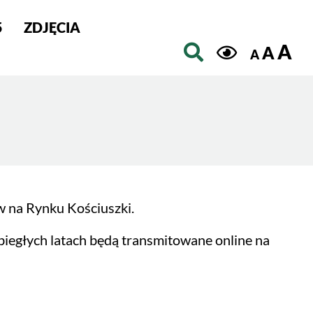
5
ZDJĘCIA
Szukaj
A
A
A
 na Rynku Kościuszki.
biegłych latach będą transmitowane online na