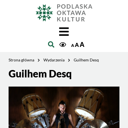
Jesteś
na
Szukaj
stronie:
Guilhem
Desq
A
A
A
Strona główna
Wydarzenia
Guilhem Desq
Guilhem Desq