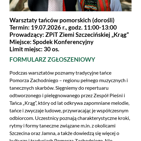
Warsztaty tańców pomorskich (dorośli)
Termin: 19.07.2026 r., godz. 11:00-13:00
Prowadzący: ZPiT Ziemi Szczecińskiej „Krąg”
Miejsce: Spodek Konferencyjny
Limit miejsc: 30 os.
FORMULARZ ZGŁOSZENIOWY
Podczas warsztatów poznamy tradycyjne tańce
Pomorza Zachodniego – regionu pełnego muzycznych i
tanecznych skarbów. Sięgniemy do repertuaru
odtworzonego i pielęgnowanego przez Zespół Pieśni i
Tańca „Krąg”, który od lat odkrywa zapomniane melodie,
tańce i zwyczaje ludowe, przywracając je współczesnym
odbiorcom. Uczestnicy poznają charakterystyczne kroki,
rytmy i formy taneczne związane m.in. z okolicami
Szczecina oraz Jamna, a także dowiedzą się więcej o
kulturze i tradycjach Pomorza Zachodniego. Nie