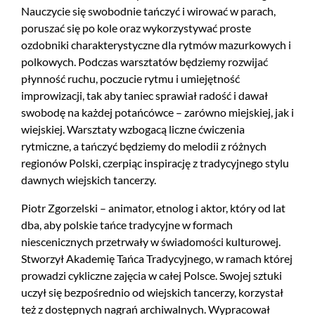
Nauczycie się swobodnie tańczyć i wirować w parach,
poruszać się po kole oraz wykorzystywać proste
ozdobniki charakterystyczne dla rytmów mazurkowych i
polkowych. Podczas warsztatów będziemy rozwijać
płynność ruchu, poczucie rytmu i umiejętność
improwizacji, tak aby taniec sprawiał radość i dawał
swobodę na każdej potańcówce – zarówno miejskiej, jak i
wiejskiej. Warsztaty wzbogacą liczne ćwiczenia
rytmiczne, a tańczyć będziemy do melodii z różnych
regionów Polski, czerpiąc inspirację z tradycyjnego stylu
dawnych wiejskich tancerzy.
Piotr Zgorzelski – animator, etnolog i aktor, który od lat
dba, aby polskie tańce tradycyjne w formach
niescenicznych przetrwały w świadomości kulturowej.
Stworzył Akademię Tańca Tradycyjnego, w ramach której
prowadzi cykliczne zajęcia w całej Polsce. Swojej sztuki
uczył się bezpośrednio od wiejskich tancerzy, korzystał
też z dostępnych nagrań archiwalnych. Wypracował