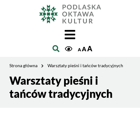
Jesteś
na
Szukaj
stronie:
Warsztaty
pieśni
i
A
A
tańców
A
tradycyjnych
Strona główna
Warsztaty pieśni i tańców tradycyjnych
Warsztaty pieśni i
Treść
strony
tańców tradycyjnych