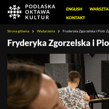
Menu
ENGLISH
WARSZTA
główne
KONTAKT
Jesteś
Strona główna
Wydarzenia
Fryderyka Zgorzelska i Piotr Z
na
stronie:
Fryderyka Zgorzelska i Pi
Fryderyka
Zgorzelska
i
Piotr
Zgorzelski
–
warsztaty
tańców
tradycyjnych