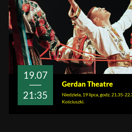
19.07
Gerdan Theatre
21:35
Niedziela, 19 lipca, godz. 21.35-22
Kościuszki.