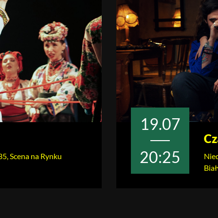
19.07
Cz
20:25
.35, Scena na Rynku
Nied
Bia