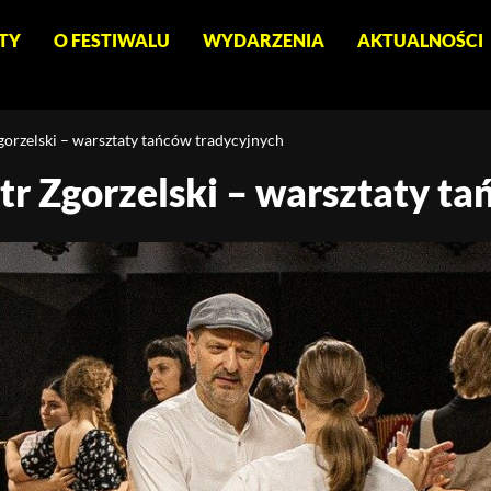
TY
O FESTIWALU
WYDARZENIA
AKTUALNOŚCI
gorzelski – warsztaty tańców tradycyjnych
otr Zgorzelski – warsztaty t