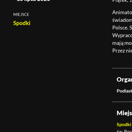
Animator
MIEJSCE
świadomo
Spodki
Polsce. 
Wypracow
mają moż
Przez ni
Orga
Podlask
Miej
Spodki
św. Roc