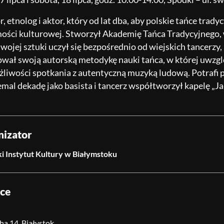
, etnolog i aktor, który od lat dba, aby polskie tańce tra
ści kulturowej. Stworzył Akademię Tańca Tradycyjnego, w 
Swojej sztuki uczył się bezpośrednio od wiejskich tancerzy
ał swoją autorską metodykę nauki tańca, w której uwzglę
liwości spotkania z autentyczną muzyką ludową. Potrafi pr
emal dekadę jako basista i tancerz współtworzył kapelę „
nizator
i Instytut Kultury w Białymstoku
sce
ha 14, Białystok,