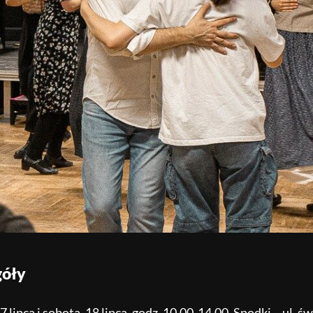
góły
7 lipca i sobota, 18 lipca, godz. 10.00-14.00, Spodki – ul. ś