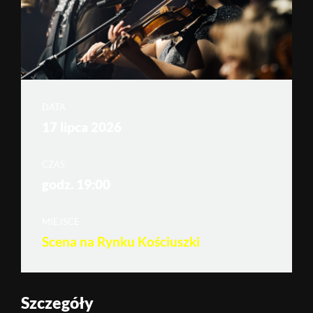
DATA
17 lipca 2026
CZAS
godz. 19:00
MIEJSCE
Scena na Rynku Kościuszki
Szczegóły