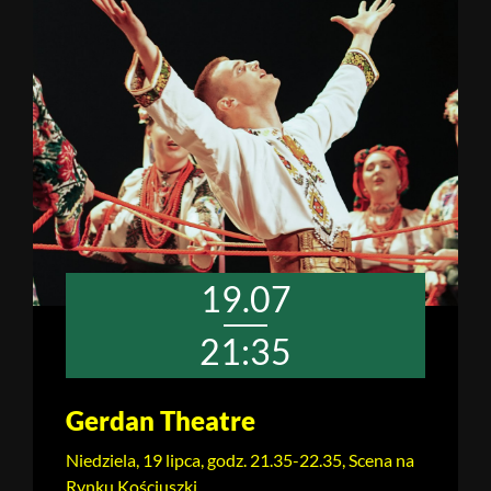
19.07
21:35
Gerdan Theatre
Niedziela, 19 lipca, godz. 21.35-22.35, Scena na
Rynku Kościuszki.