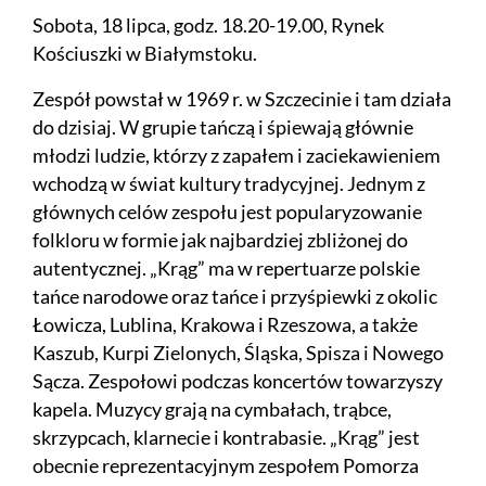
Sobota, 18 lipca, godz. 18.20-19.00, Rynek
Kościuszki w Białymstoku.
Zespół powstał w 1969 r. w Szczecinie i tam działa
do dzisiaj. W grupie tańczą i śpiewają głównie
młodzi ludzie, którzy z zapałem i zaciekawieniem
wchodzą w świat kultury tradycyjnej. Jednym z
głównych celów zespołu jest popularyzowanie
folkloru w formie jak najbardziej zbliżonej do
autentycznej. „Krąg” ma w repertuarze polskie
tańce narodowe oraz tańce i przyśpiewki z okolic
Łowicza, Lublina, Krakowa i Rzeszowa, a także
Kaszub, Kurpi Zielonych, Śląska, Spisza i Nowego
Sącza. Zespołowi podczas koncertów towarzyszy
kapela. Muzycy grają na cymbałach, trąbce,
skrzypcach, klarnecie i kontrabasie. „Krąg” jest
obecnie reprezentacyjnym zespołem Pomorza