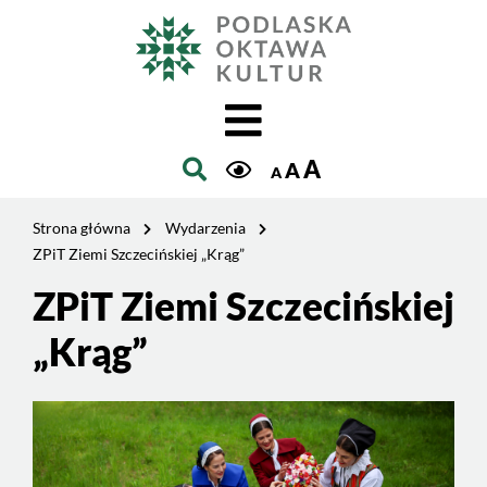
Jesteś
na
Szukaj
stronie:
ZPiT
Ziemi
Szczecińskiej
A
A
„Krąg”
A
Strona główna
Wydarzenia
ZPiT Ziemi Szczecińskiej „Krąg”
ZPiT Ziemi Szczecińskiej
„Krąg”