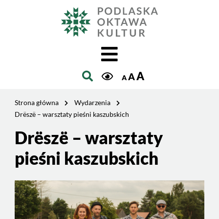
Jesteś
na
Szukaj
stronie:
Drëszë
–
warsztaty
A
A
pieśni
A
kaszubskich
Strona główna
Wydarzenia
Drëszë – warsztaty pieśni kaszubskich
Drëszë – warsztaty
pieśni kaszubskich