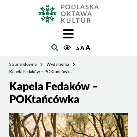
Jesteś
na
Szukaj
stronie:
Kapela
Fedaków
–
A
A
POKtańcówka
A
Strona główna
Wydarzenia
Kapela Fedaków – POKtańcówka
Kapela Fedaków –
POKtańcówka