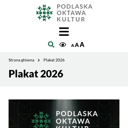
Jesteś
na
Szukaj
stronie:
Plakat
2026
A
A
A
Strona główna
Plakat 2026
Plakat 2026
Treść
strony