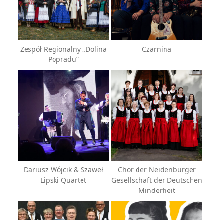
Zespół Regionalny „Dolina
Czarnina
Popradu”
Dariusz Wójcik & Szaweł
Chor der Neidenburger
Lipski Quartet
Gesellschaft der Deutschen
Minderheit