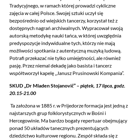
Tradycyjnego, w ramach której prowadzi cykliczne
zajęcia w całej Polsce. Swojej sztuki uczył się
bezpośrednio od wiejskich tancerzy, korzystał też z
dostępnych nagrań archiwalnych. Wypracował swoją
autorską metodykę nauki tańca, w której uwzględnia
predyspozycje indywidualne tych, którzy nie mają
możliwości spotkania z autentyczną muzyką ludową.
Potrafi przekazać nie tylko umiejętności, ale również
pasję. Przez niemal dekadę jako basista i tancerz
współtworzył kapelę „Janusz Prusinowski Kompania”.
SKUD „Dr Mladen Stojanovič” –
piątek, 17 lipca, godz.
20.15-21.00
Ta założona w 1885 r. w Prijedorze formacja jest jedną z
najstarszych grup folklorystycznych w Bośni i
Hercegowinie. Ma bardzo bogaty repertuar obejmujący
ponad 50 układów tanecznych prezentujących
dziedzictwo kulturowe regionu. Zespół składa się z