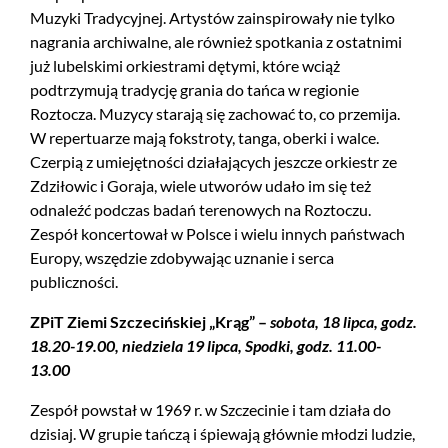
Muzyki Tradycyjnej. Artystów zainspirowały nie tylko
nagrania archiwalne, ale również spotkania z ostatnimi
już lubelskimi orkiestrami dętymi, które wciąż
podtrzymują tradycję grania do tańca w regionie
Roztocza. Muzycy starają się zachować to, co przemija.
W repertuarze mają fokstroty, tanga, oberki i walce.
Czerpią z umiejętności działających jeszcze orkiestr ze
Zdziłowic i Goraja, wiele utworów udało im się też
odnaleźć podczas badań terenowych na Roztoczu.
Zespół koncertował w Polsce i wielu innych państwach
Europy, wszędzie zdobywając uznanie i serca
publiczności.
ZPiT Ziemi Szczecińskiej „Krąg” –
sobota, 18 lipca, godz.
18.20-19.00, niedziela 19 lipca, Spodki, godz. 11.00-
13.00
Zespół powstał w 1969 r. w Szczecinie i tam działa do
dzisiaj. W grupie tańczą i śpiewają głównie młodzi ludzie,