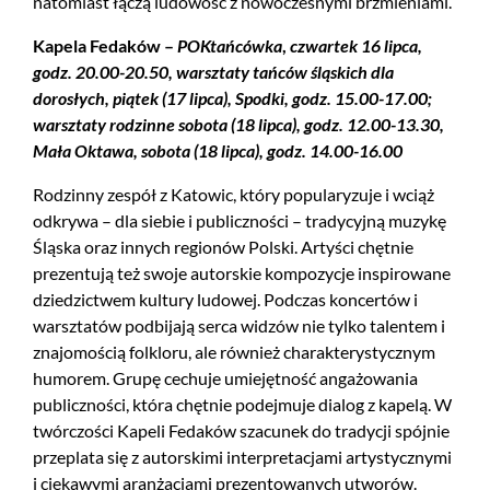
natomiast łączą ludowość z nowoczesnymi brzmieniami.
Kapela Fedaków –
POKtańcówka
,
czwartek 16 lipca,
godz. 20.00-20.50, warsztaty tańców śląskich dla
dorosłych, piątek (17 lipca), Spodki, godz. 15.00-17.00;
warsztaty rodzinne sobota (18 lipca), godz. 12.00-13.30,
Mała Oktawa, sobota (18 lipca), godz. 14.00-16.00
Rodzinny zespół z Katowic, który popularyzuje i wciąż
odkrywa – dla siebie i publiczności – tradycyjną muzykę
Śląska oraz innych regionów Polski. Artyści chętnie
prezentują też swoje autorskie kompozycje inspirowane
dziedzictwem kultury ludowej. Podczas koncertów i
warsztatów podbijają serca widzów nie tylko talentem i
znajomością folkloru, ale również charakterystycznym
humorem. Grupę cechuje umiejętność angażowania
publiczności, która chętnie podejmuje dialog z kapelą. W
twórczości Kapeli Fedaków szacunek do tradycji spójnie
przeplata się z autorskimi interpretacjami artystycznymi
i ciekawymi aranżacjami prezentowanych utworów.