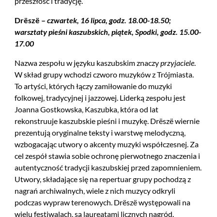
przeszłość i tradycję.
Drëszë –
czwartek, 16 lipca, godz. 18.00-18.50;
warsztaty pieśni kaszubskich, piątek, Spodki, godz. 15.00-
17.00
Nazwa zespołu w języku kaszubskim znaczy
przyjaciele
.
W skład grupy wchodzi czworo muzyków z Trójmiasta.
To artyści, których łączy zamiłowanie do muzyki
folkowej, tradycyjnej i jazzowej. Liderką zespołu jest
Joanna Gostkowska, Kaszubka, która od lat
rekonstruuje kaszubskie pieśni i muzykę. Drëszë wiernie
prezentują oryginalne teksty i warstwę melodyczną,
wzbogacając utwory o akcenty muzyki współczesnej. Za
cel zespół stawia sobie ochronę pierwotnego znaczenia i
autentyczność tradycji kaszubskiej przed zapomnieniem.
Utwory, składające się na repertuar grupy pochodzą z
nagrań archiwalnych, wiele z nich muzycy odkryli
podczas wypraw terenowych. Drëszë występowali na
wielu festiwalach, są laureatami licznych nagród.