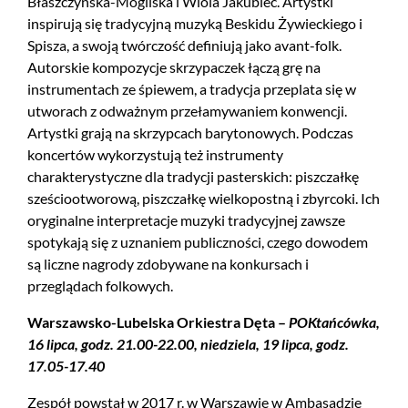
Błaszczyńska-Mogilska i Wiola Jakubiec. Artystki
inspirują się tradycyjną muzyką Beskidu Żywieckiego i
Spisza, a swoją twórczość definiują jako avant-folk.
Autorskie kompozycje skrzypaczek łączą grę na
instrumentach ze śpiewem, a tradycja przeplata się w
utworach z odważnym przełamywaniem konwencji.
Artystki grają na skrzypcach barytonowych. Podczas
koncertów wykorzystują też instrumenty
charakterystyczne dla tradycji pasterskich: piszczałkę
sześciootworową, piszczałkę wielkopostną i zbyrcoki. Ich
oryginalne interpretacje muzyki tradycyjnej zawsze
spotykają się z uznaniem publiczności, czego dowodem
są liczne nagrody zdobywane na konkursach i
przeglądach folkowych.
Warszawsko-Lubelska Orkiestra Dęta –
POKtańcówka,
16 lipca, godz. 21.00-22.00, niedziela, 19 lipca, godz.
17.05-17.40
Zespół powstał w 2017 r. w Warszawie w Ambasadzie