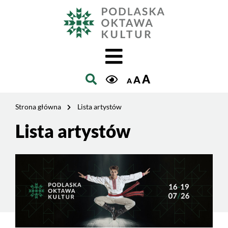
Jesteś
na
Szukaj
stronie:
Lista
artystów
A
A
A
Strona główna
Lista artystów
Lista artystów
Treść
strony