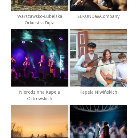
Warszawsko-Lubelska
SEKUNDa&Company
Orkiestra Dęta
Nierodzinna Kapela
Kapela Niwińskich
Ostrowskich