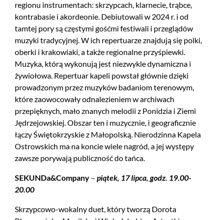
regionu instrumentach: skrzypcach, klarnecie, trąbce,
kontrabasie i akordeonie. Debiutowali w 2024 r. i od
tamtej pory są częstymi gośćmi festiwali i przeglądów
muzyki tradycyjnej. W ich repertuarze znajdują się polki,
oberki i krakowiaki, a także regionalne przyśpiewki.
Muzyka, którą wykonują jest niezwykle dynamiczna i
żywiołowa. Repertuar kapeli powstał głównie dzięki
prowadzonym przez muzyków badaniom terenowym,
które zaowocowały odnalezieniem w archiwach
przepięknych, mało znanych melodii z Ponidzia i Ziemi
Jędrzejowskiej. Obszar ten i muzycznie, i geograficznie
łączy Świętokrzyskie z Małopolską. Nierodzinna Kapela
Ostrowskich ma na koncie wiele nagród, a jej występy
zawsze porywają publiczność do tańca.
SEKUNDa&Company
–
piątek, 17 lipca, godz. 19.00-
20.00
Skrzypcowo-wokalny duet, który tworzą Dorota