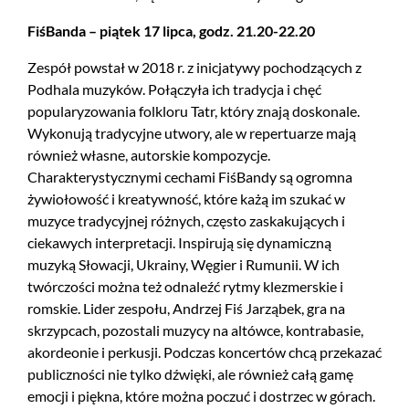
FiśBanda – piątek 17 lipca, godz. 21.20-22.20
Zespół powstał w 2018 r. z inicjatywy pochodzących z
Podhala muzyków. Połączyła ich tradycja i chęć
popularyzowania folkloru Tatr, który znają doskonale.
Wykonują tradycyjne utwory, ale w repertuarze mają
również własne, autorskie kompozycje.
Charakterystycznymi cechami FiśBandy są ogromna
żywiołowość i kreatywność, które każą im szukać w
muzyce tradycyjnej różnych, często zaskakujących i
ciekawych interpretacji. Inspirują się dynamiczną
muzyką Słowacji, Ukrainy, Węgier i Rumunii. W ich
twórczości można też odnaleźć rytmy klezmerskie i
romskie. Lider zespołu, Andrzej Fiś Jarząbek, gra na
skrzypcach, pozostali muzycy na altówce, kontrabasie,
akordeonie i perkusji. Podczas koncertów chcą przekazać
publiczności nie tylko dźwięki, ale również całą gamę
emocji i piękna, które można poczuć i dostrzec w górach.