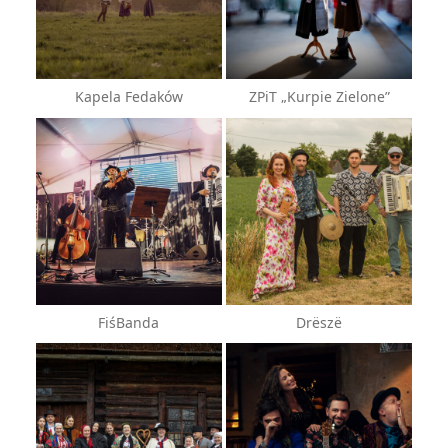
Kapela Fedaków
ZPiT „Kurpie Zielone”
FiśBanda
Drëszë