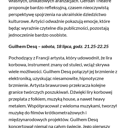
własnych, unikatowych aranżacjach. Gerdan Theatre
proponuje bardzo refleksyjną, czasem nieoczywistą
perspektywę spojrzenia na ukraińskie dziedzictwo
kulturowe. Artyści odważnie pokazują emocje, które
będąc wyraźnie czytelne dla publiczności, pozostają
jednocześnie bardzo osobiste.
Guilhem Desq –
sobota, 18 lipca, godz. 21.25-22.25
Pochodzący z Francji artysta, który udowodnił, że lira
korbowa, instrument znany od stuleci, wciąż skrywa
wiele możliwości. Guilhem Desq połączył jej brzmienie z
elektroniką, uzyskując niesamowite, hipnotyczne
brzmienie. Artysta brawurowo przekracza kolejne
granice twórczych poszukiwań. Dźwięki liry korbowej
przeplata z folkiem, muzyką house, a nawet heavy
metalem. Współpracował z wieloma muzykami, tworzył
muzykę do filmów krótkometrażowych i
międzynarodowych projektów. Guilhem Desq
koncertował niemal na całym świecie. Jego pierwszy