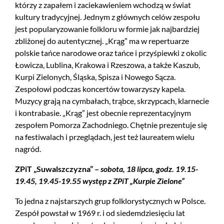
którzy z zapałem i zaciekawieniem wchodzą w świat
kultury tradycyjnej. Jednym z głównych celów zespołu
jest popularyzowanie folkloru w formie jak najbardziej
zbliżonej do autentycznej. „Krąg” ma w repertuarze
polskie tańce narodowe oraz tańce i przyśpiewki z okolic
Łowicza, Lublina, Krakowa i Rzeszowa, a także Kaszub,
Kurpi Zielonych, Śląska, Spisza i Nowego Sącza.
Zespołowi podczas koncertów towarzyszy kapela.
Muzycy grają na cymbałach, trąbce, skrzypcach, klarnecie
i kontrabasie. „Krąg” jest obecnie reprezentacyjnym
zespołem Pomorza Zachodniego. Chętnie prezentuje się
na festiwalach i przeglądach, jest też laureatem wielu
nagród.
ZPiT „Suwalszczyzna” –
sobota, 18 lipca, godz. 19.15-
19.45, 19.45-19.55 występ z ZPiT „Kurpie Zielone”
To jedna z najstarszych grup folklorystycznych w Polsce.
Zespół powstał w 1969 r. i od siedemdziesięciu lat