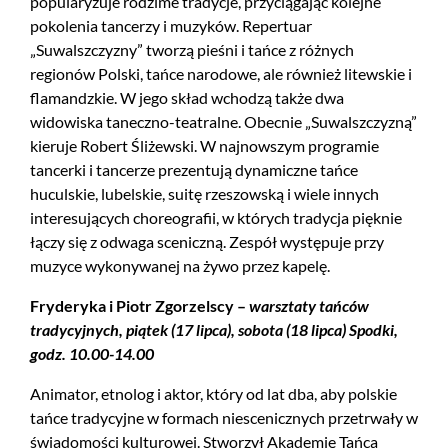
popularyzuje rodzime tradycje, przyciągając kolejne
pokolenia tancerzy i muzyków. Repertuar
„Suwalszczyzny” tworzą pieśni i tańce z różnych
regionów Polski, tańce narodowe, ale również litewskie i
flamandzkie. W jego skład wchodzą także dwa
widowiska taneczno-teatralne. Obecnie „Suwalszczyzną”
kieruje Robert Śliżewski. W najnowszym programie
tancerki i tancerze prezentują dynamiczne tańce
huculskie, lubelskie, suitę rzeszowską i wiele innych
interesujących choreografii, w których tradycja pięknie
łączy się z odwaga sceniczną. Zespół występuje przy
muzyce wykonywanej na żywo przez kapelę.
Fryderyka i Piotr Zgorzelscy –
warsztaty
tańców
tradycyjnych, piątek (17 lipca), sobota (18 lipca) Spodki,
godz. 10.00-14.00
Animator, etnolog i aktor, który od lat dba, aby polskie
tańce tradycyjne w formach niescenicznych przetrwały w
świadomości kulturowej. Stworzył Akademię Tańca