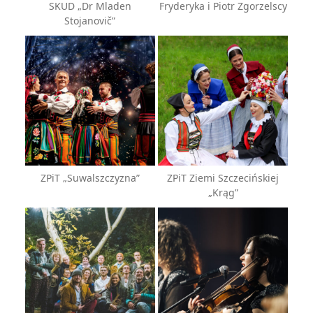
SKUD „Dr Mladen
Fryderyka i Piotr Zgorzelscy
Stojanovič”
ZPiT „Suwalszczyzna”
ZPiT Ziemi Szczecińskiej
„Krąg”