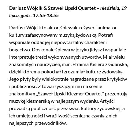
Dariusz Wójcik & Szaweł Lipski Quartet –
niedziela, 19
lipca, godz. 17.55-18.55
Dariusz Wójcik to aktor, śpiewak, reżyser i animator
kultury zafascynowany muzyką żydowską. Potrafi
wspaniale oddać jej niepowtarzalny charakter i
bogactwo. Doskonale śpiewa w języku jidysz i wspaniale
interpretuje treści wykonywanych utworów. Miał wielu
znakomitych nauczycieli, m.in. Efraima Kislera z Gdańska,
dzięki któremu pokochał i zrozumiał kulturę żydowską.
Jego płyty były wielokrotnie nagradzane przez krytyków
i publiczność. Z towarzyszącym mu na scenie
znakomitym „Szaweł Lipski Klezmer Quartet” prezentują
muzykę klezmerską w najlepszym wydaniu. Artyści
prowadzą publiczność przez świat kultury żydowskiej, a
ich umiejętności i wrażliwość sceniczna czynią z nich
najlepszych przewodników.