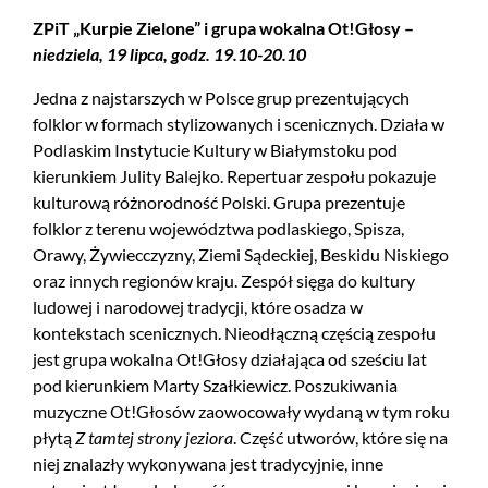
ZPiT „Kurpie Zielone” i grupa wokalna Ot!Głosy –
niedziela, 19 lipca, godz. 19.10-20.10
Jedna z najstarszych w Polsce grup prezentujących
folklor w formach stylizowanych i scenicznych. Działa w
Podlaskim Instytucie Kultury w Białymstoku pod
kierunkiem Julity Balejko. Repertuar zespołu pokazuje
kulturową różnorodność Polski. Grupa prezentuje
folklor z terenu województwa podlaskiego, Spisza,
Orawy, Żywiecczyzny, Ziemi Sądeckiej, Beskidu Niskiego
oraz innych regionów kraju. Zespół sięga do kultury
ludowej i narodowej tradycji, które osadza w
kontekstach scenicznych. Nieodłączną częścią zespołu
jest grupa wokalna Ot!Głosy działająca od sześciu lat
pod kierunkiem Marty Szałkiewicz. Poszukiwania
muzyczne Ot!Głosów zaowocowały wydaną w tym roku
płytą
Z tamtej strony jeziora
. Część utworów, które się na
niej znalazły wykonywana jest tradycyjnie, inne