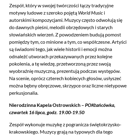
Zespół, który w swojej twórczości łączy tradycyjne
motywy ludowe z szeroko pojętą
World Music
i
autorskimi kompozycjami. Muzycy często odwołują się
do dawnych pieśni, melodii obrzędowych i starych
słowiańskich wierzeń. Z powodzeniem budują pomost
pomiędzy tym, co minione a tym, co współczesne. Artyści
są świadomi tego, jak wiele historii i emocji można
odnaleźć utworach przekazywanych przez kolejne
pokolenia, a tę wiedzę, przetworzoną przez swoją
wyobraźnię muzyczną, prezentują podczas występów.
Na scenie, oprócz czterech kobiecych głosów, usłyszeć
można bębny obręczowe, skrzypce oraz liczne nietypowe
perkusjonalia.
Nierodzinna Kapela Ostrowskich –
POKtańcówka,
czwartek 16 lipca, godz. 19.00-19.50
Zespół wykonuje muzykę z pogranicza świętokrzysko-
krakowskiego. Muzycy grają na typowych dla tego